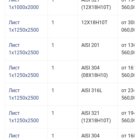
1x1000x2000
(12Х18Н10Т)
560,00 
Лист
1
12Х18Н10Т
от 308
1x1250x2500
060,00 
Лист
1
AISI 201
от 136
1x1250x2500
560,00 
Лист
1
AISI 304
от 161
1x1250x2500
(08Х18Н10)
560,00 
Лист
1
AISI 316L
от 234
1x1250x2500
560,00 
Лист
1
AISI 321
от 194
1x1250x2500
(12Х18Н10Т)
560,00 
Лист
1
AISI 304
от 168