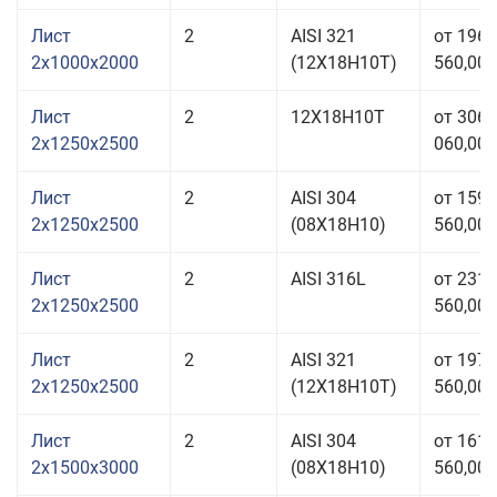
Лист
2
AISI 321
от 196
2x1000x2000
(12Х18Н10Т)
560,00 
Лист
2
12Х18Н10Т
от 306
2x1250x2500
060,00 
Лист
2
AISI 304
от 159
2x1250x2500
(08Х18Н10)
560,00 
Лист
2
AISI 316L
от 231
2x1250x2500
560,00 
Лист
2
AISI 321
от 197
2x1250x2500
(12Х18Н10Т)
560,00 
Лист
2
AISI 304
от 161
2x1500x3000
(08Х18Н10)
560,00 