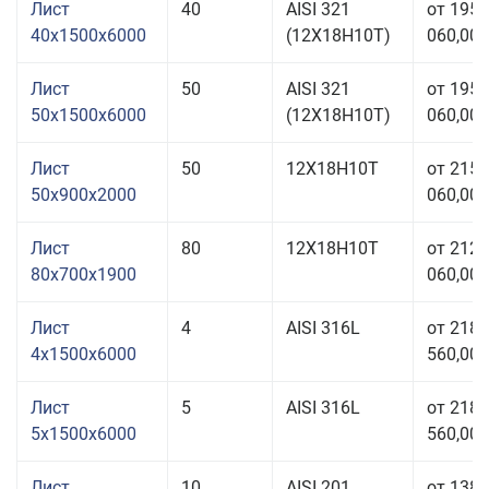
Лист
40
AISI 321
от 195
40x1500x6000
(12Х18Н10Т)
060,00 
Лист
50
AISI 321
от 195
50x1500x6000
(12Х18Н10Т)
060,00 
Лист
50
12Х18Н10Т
от 215
50x900x2000
060,00 
Лист
80
12Х18Н10Т
от 212
80x700x1900
060,00 
Лист
4
AISI 316L
от 218
4x1500x6000
560,00 
Лист
5
AISI 316L
от 218
5x1500x6000
560,00 
Лист
10
AISI 201
от 138