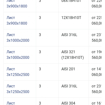
Лист
3
08Х18Н10Т
от 226
3x900x1800
060,00 
Лист
3
12Х18Н10Т
от 225
3x900x1800
060,00 
Лист
3
AISI 316L
от 231
3x1000x2000
560,00 
Лист
3
AISI 321
от 196
3x1000x2000
(12Х18Н10Т)
560,00 
Лист
3
AISI 201
от 141
3x1250x2500
060,00 
Лист
3
AISI 316L
от 231
3x1250x2500
560,00 
Лист
3
AISI 304
от 161