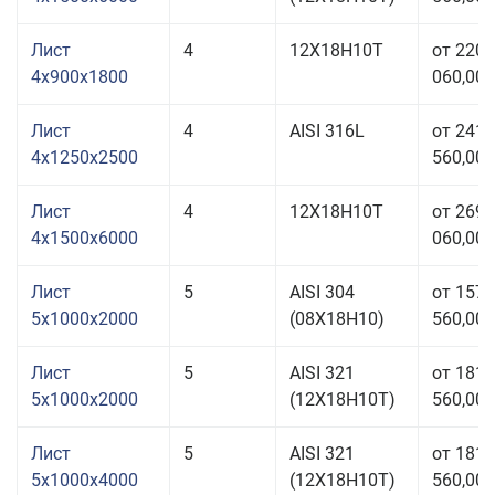
Лист
4
12Х18Н10Т
от 220
4x900x1800
060,00 
Лист
4
AISI 316L
от 241
4x1250x2500
560,00 
Лист
4
12Х18Н10Т
от 269
4x1500x6000
060,00 
Лист
5
AISI 304
от 157
5x1000x2000
(08Х18Н10)
560,00 
Лист
5
AISI 321
от 181
5x1000x2000
(12Х18Н10Т)
560,00 
Лист
5
AISI 321
от 181
5x1000x4000
(12Х18Н10Т)
560,00 