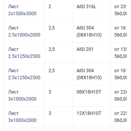
Лист
2
AISI 316L
от 231
2x1500x3000
560,00 
Лист
2,5
AISI 304
от 161
2.5x1000x2000
(08Х18Н10)
560,00 
Лист
2,5
AISI 201
от 135
2.5x1250x2500
560,00 
Лист
2,5
AISI 304
от 161
2.5x1250x2500
(08Х18Н10)
560,00 
Лист
3
08Х18Н10Т
от 226
3x1000x2000
060,00 
Лист
3
12Х18Н10Т
от 225
3x1000x2000
060,00 