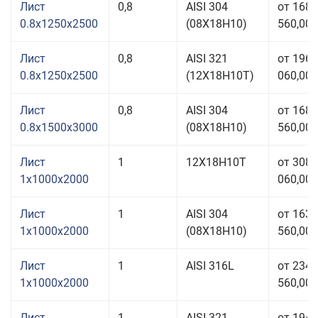
Лист
0,8
AISI 304
от 168
0.8x1250x2500
(08Х18Н10)
560,00 
Лист
0,8
AISI 321
от 196
0.8x1250x2500
(12Х18Н10Т)
060,00 
Лист
0,8
AISI 304
от 168
0.8x1500x3000
(08Х18Н10)
560,00 
Лист
1
12Х18Н10Т
от 308
1x1000x2000
060,00 
Лист
1
AISI 304
от 163
1x1000x2000
(08Х18Н10)
560,00 
Лист
1
AISI 316L
от 234
1x1000x2000
560,00 
Лист
1
AISI 321
от 194