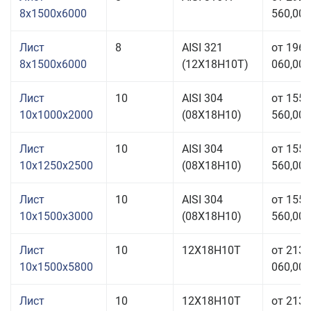
8x1500x6000
560,00 
Лист
8
AISI 321
от 196
8x1500x6000
(12Х18Н10Т)
060,00 
Лист
10
AISI 304
от 155
10x1000x2000
(08Х18Н10)
560,00 
Лист
10
AISI 304
от 155
10x1250x2500
(08Х18Н10)
560,00 
Лист
10
AISI 304
от 155
10x1500x3000
(08Х18Н10)
560,00 
Лист
10
12Х18Н10Т
от 213
10x1500x5800
060,00 
Лист
10
12Х18Н10Т
от 213