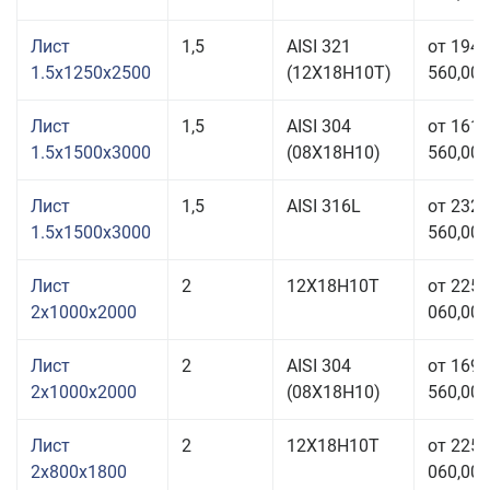
Лист
1,5
AISI 321
от 194
1.5x1250x2500
(12Х18Н10Т)
560,00 
Лист
1,5
AISI 304
от 161
1.5x1500x3000
(08Х18Н10)
560,00 
Лист
1,5
AISI 316L
от 232
1.5x1500x3000
560,00 
Лист
2
12Х18Н10Т
от 225
2x1000x2000
060,00 
Лист
2
AISI 304
от 169
2x1000x2000
(08Х18Н10)
560,00 
Лист
2
12Х18Н10Т
от 225
2x800x1800
060,00 