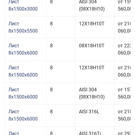
Лист
8
AISI 304
от 159
8x1500x3000
(08Х18Н10)
560,00 
Лист
8
12Х18Н10Т
от 216
8x1500x5500
060,00 
Лист
8
08Х18Н10Т
от 222
8x1500x6000
060,00 
Лист
8
12Х18Н10Т
от 216
8x1500x6000
060,00 
Лист
8
AISI 304
от 157
8x1500x6000
(08Х18Н10)
560,00 
Лист
8
AISI 316L
от 218
8x1500x6000
560,00 
Лист
8
AISI 316Ti
от 292