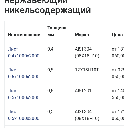
нержавеющий
никельсодержащий
Толщина,
Наименование
мм
Марка
Цена з
Лист
0,4
AISI 304
от 181
0.4x1000x2000
(08Х18Н10)
060,00 
Лист
0,5
12Х18Н10Т
от 325
0.5x1000x2000
060,00 
Лист
0,5
AISI 201
от 140
0.5x1000x2000
560,00 
Лист
0,5
AISI 304
от 171
0.5x1000x2000
(08Х18Н10)
060,00 