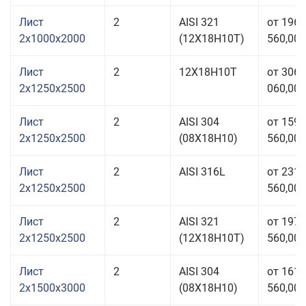
Лист
2
AISI 321
от 196
2x1000x2000
(12Х18Н10Т)
560,00 
Лист
2
12Х18Н10Т
от 306
2x1250x2500
060,00 
Лист
2
AISI 304
от 159
2x1250x2500
(08Х18Н10)
560,00 
Лист
2
AISI 316L
от 231
2x1250x2500
560,00 
Лист
2
AISI 321
от 197
2x1250x2500
(12Х18Н10Т)
560,00 
Лист
2
AISI 304
от 161
2x1500x3000
(08Х18Н10)
560,00 