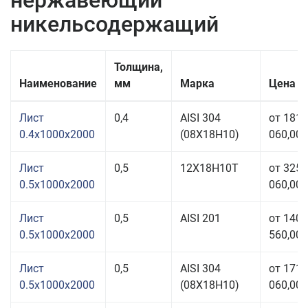
нержавеющий
никельсодержащий
Толщина,
Наименование
мм
Марка
Цена з
Лист
0,4
AISI 304
от 181
0.4x1000x2000
(08Х18Н10)
060,00 
Лист
0,5
12Х18Н10Т
от 325
0.5x1000x2000
060,00 
Лист
0,5
AISI 201
от 140
0.5x1000x2000
560,00 
Лист
0,5
AISI 304
от 171
0.5x1000x2000
(08Х18Н10)
060,00 