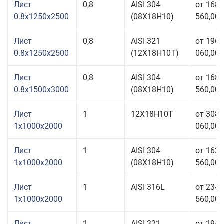
Лист
0,8
AISI 304
от 168
0.8x1250x2500
(08Х18Н10)
560,00 
Лист
0,8
AISI 321
от 196
0.8x1250x2500
(12Х18Н10Т)
060,00 
Лист
0,8
AISI 304
от 168
0.8x1500x3000
(08Х18Н10)
560,00 
Лист
1
12Х18Н10Т
от 308
1x1000x2000
060,00 
Лист
1
AISI 304
от 163
1x1000x2000
(08Х18Н10)
560,00 
Лист
1
AISI 316L
от 234
1x1000x2000
560,00 
Лист
1
AISI 321
от 194