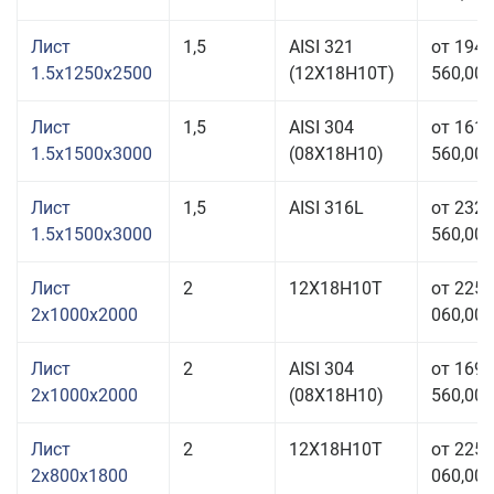
Лист
1,5
AISI 321
от 194
1.5x1250x2500
(12Х18Н10Т)
560,00 
Лист
1,5
AISI 304
от 161
1.5x1500x3000
(08Х18Н10)
560,00 
Лист
1,5
AISI 316L
от 232
1.5x1500x3000
560,00 
Лист
2
12Х18Н10Т
от 225
2x1000x2000
060,00 
Лист
2
AISI 304
от 169
2x1000x2000
(08Х18Н10)
560,00 
Лист
2
12Х18Н10Т
от 225
2x800x1800
060,00 