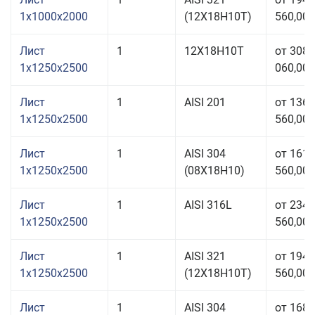
1x1000x2000
(12Х18Н10Т)
560,00 
Лист
1
12Х18Н10Т
от 308
1x1250x2500
060,00 
Лист
1
AISI 201
от 136
1x1250x2500
560,00 
Лист
1
AISI 304
от 161
1x1250x2500
(08Х18Н10)
560,00 
Лист
1
AISI 316L
от 234
1x1250x2500
560,00 
Лист
1
AISI 321
от 194
1x1250x2500
(12Х18Н10Т)
560,00 
Лист
1
AISI 304
от 168