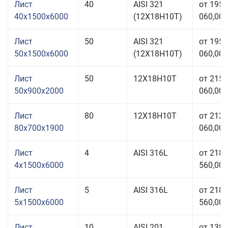
Лист
40
AISI 321
от 195
40x1500x6000
(12Х18Н10Т)
060,00 
Лист
50
AISI 321
от 195
50x1500x6000
(12Х18Н10Т)
060,00 
Лист
50
12Х18Н10Т
от 215
50x900x2000
060,00 
Лист
80
12Х18Н10Т
от 212
80x700x1900
060,00 
Лист
4
AISI 316L
от 218
4x1500x6000
560,00 
Лист
5
AISI 316L
от 218
5x1500x6000
560,00 
Лист
10
AISI 201
от 138