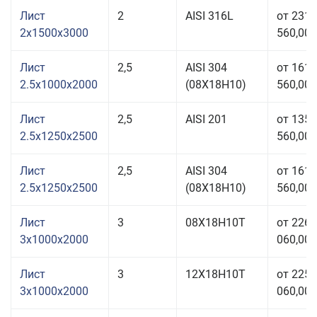
Лист
2
AISI 316L
от 231
2x1500x3000
560,00 
Лист
2,5
AISI 304
от 161
2.5x1000x2000
(08Х18Н10)
560,00 
Лист
2,5
AISI 201
от 135
2.5x1250x2500
560,00 
Лист
2,5
AISI 304
от 161
2.5x1250x2500
(08Х18Н10)
560,00 
Лист
3
08Х18Н10Т
от 226
3x1000x2000
060,00 
Лист
3
12Х18Н10Т
от 225
3x1000x2000
060,00 