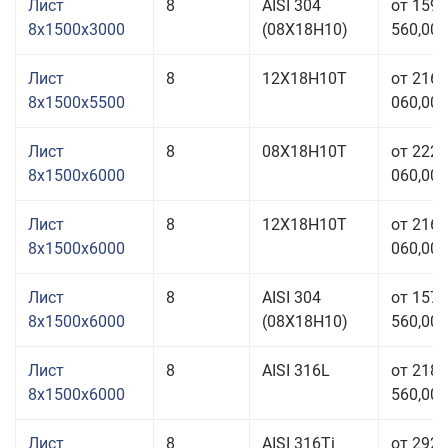
Лист
8
AISI 304
от 159
8x1500x3000
(08Х18Н10)
560,00 
Лист
8
12Х18Н10Т
от 216
8x1500x5500
060,00 
Лист
8
08Х18Н10Т
от 222
8x1500x6000
060,00 
Лист
8
12Х18Н10Т
от 216
8x1500x6000
060,00 
Лист
8
AISI 304
от 157
8x1500x6000
(08Х18Н10)
560,00 
Лист
8
AISI 316L
от 218
8x1500x6000
560,00 
Лист
8
AISI 316Ti
от 292