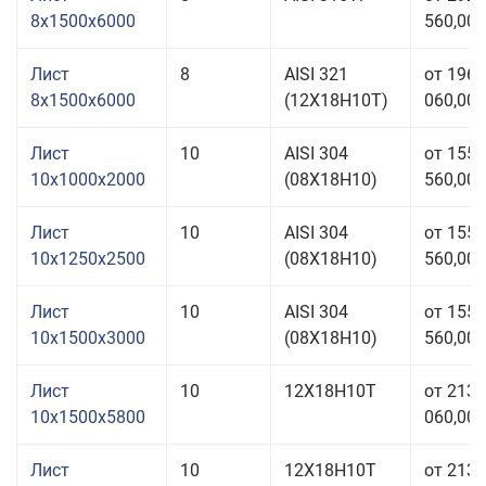
8x1500x6000
560,00 
Лист
8
AISI 321
от 196
8x1500x6000
(12Х18Н10Т)
060,00 
Лист
10
AISI 304
от 155
10x1000x2000
(08Х18Н10)
560,00 
Лист
10
AISI 304
от 155
10x1250x2500
(08Х18Н10)
560,00 
Лист
10
AISI 304
от 155
10x1500x3000
(08Х18Н10)
560,00 
Лист
10
12Х18Н10Т
от 213
10x1500x5800
060,00 
Лист
10
12Х18Н10Т
от 213