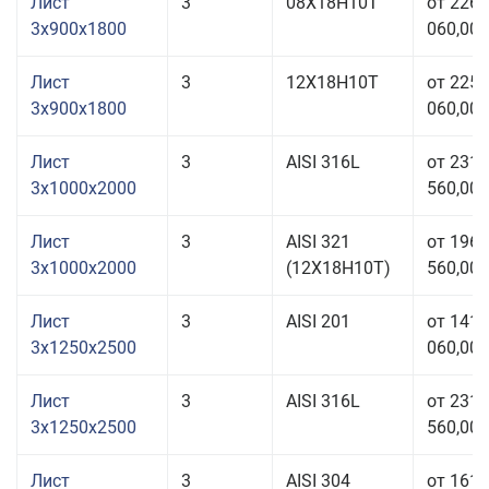
Лист
3
08Х18Н10Т
от 226
3x900x1800
060,00 
Лист
3
12Х18Н10Т
от 225
3x900x1800
060,00 
Лист
3
AISI 316L
от 231
3x1000x2000
560,00 
Лист
3
AISI 321
от 196
3x1000x2000
(12Х18Н10Т)
560,00 
Лист
3
AISI 201
от 141
3x1250x2500
060,00 
Лист
3
AISI 316L
от 231
3x1250x2500
560,00 
Лист
3
AISI 304
от 161