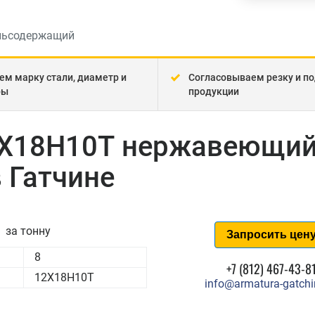
льсодержащий
ем марку стали, диаметр и
Согласовываем резку и по
ры
продукции
2Х18Н10Т нержавеющи
 Гатчине
за тонну
Запросить цен
8
+7 (812) 467-43-8
12Х18Н10Т
info@armatura-gatchi