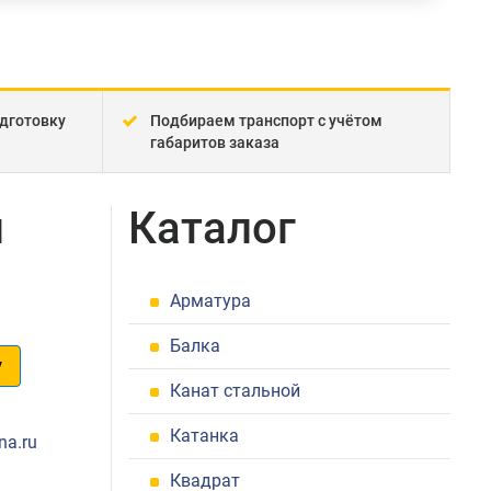
дготовку
Подбираем транспорт с учётом
габаритов заказа
й
Каталог
Арматура
Балка
у
Канат стальной
1
Катанка
na.ru
Квадрат