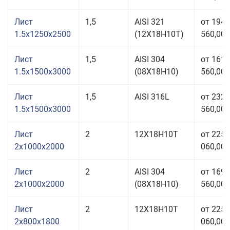
Лист
1,5
AISI 321
от 194
1.5x1250x2500
(12Х18Н10Т)
560,00 
Лист
1,5
AISI 304
от 161
1.5x1500x3000
(08Х18Н10)
560,00 
Лист
1,5
AISI 316L
от 232
1.5x1500x3000
560,00 
Лист
2
12Х18Н10Т
от 225
2x1000x2000
060,00 
Лист
2
AISI 304
от 169
2x1000x2000
(08Х18Н10)
560,00 
Лист
2
12Х18Н10Т
от 225
2x800x1800
060,00 