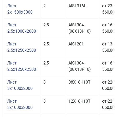
Лист
2
AISI 316L
от 231
2x1500x3000
560,00 
Лист
2,5
AISI 304
от 161
2.5x1000x2000
(08Х18Н10)
560,00 
Лист
2,5
AISI 201
от 135
2.5x1250x2500
560,00 
Лист
2,5
AISI 304
от 161
2.5x1250x2500
(08Х18Н10)
560,00 
Лист
3
08Х18Н10Т
от 226
3x1000x2000
060,00 
Лист
3
12Х18Н10Т
от 225
3x1000x2000
060,00 