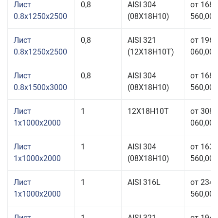
Лист
0,8
AISI 304
от 168
0.8x1250x2500
(08Х18Н10)
560,00 
Лист
0,8
AISI 321
от 196
0.8x1250x2500
(12Х18Н10Т)
060,00 
Лист
0,8
AISI 304
от 168
0.8x1500x3000
(08Х18Н10)
560,00 
Лист
1
12Х18Н10Т
от 308
1x1000x2000
060,00 
Лист
1
AISI 304
от 163
1x1000x2000
(08Х18Н10)
560,00 
Лист
1
AISI 316L
от 234
1x1000x2000
560,00 
Лист
1
AISI 321
от 194