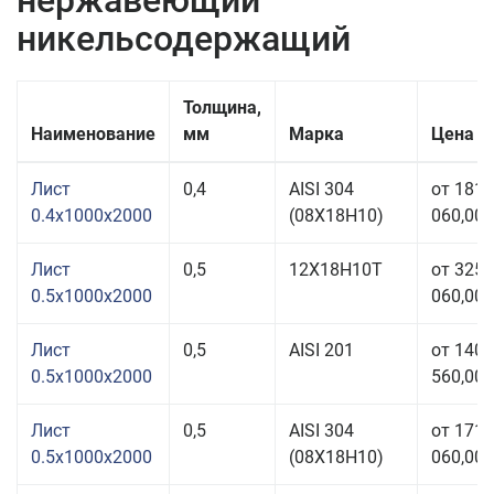
нержавеющий
никельсодержащий
Толщина,
Наименование
мм
Марка
Цена з
Лист
0,4
AISI 304
от 181
0.4x1000x2000
(08Х18Н10)
060,00 
Лист
0,5
12Х18Н10Т
от 325
0.5x1000x2000
060,00 
Лист
0,5
AISI 201
от 140
0.5x1000x2000
560,00 
Лист
0,5
AISI 304
от 171
0.5x1000x2000
(08Х18Н10)
060,00 