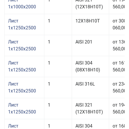
1x1000x2000
(12Х18Н10Т)
560,00 
Лист
1
12Х18Н10Т
от 308
1x1250x2500
060,00 
Лист
1
AISI 201
от 136
1x1250x2500
560,00 
Лист
1
AISI 304
от 161
1x1250x2500
(08Х18Н10)
560,00 
Лист
1
AISI 316L
от 234
1x1250x2500
560,00 
Лист
1
AISI 321
от 194
1x1250x2500
(12Х18Н10Т)
560,00 
Лист
1
AISI 304
от 168