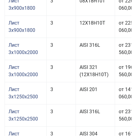
Лист
3
08Х18Н10Т
от 226
3x900x1800
060,00 
Лист
3
12Х18Н10Т
от 225
3x900x1800
060,00 
Лист
3
AISI 316L
от 231
3x1000x2000
560,00 
Лист
3
AISI 321
от 196
3x1000x2000
(12Х18Н10Т)
560,00 
Лист
3
AISI 201
от 141
3x1250x2500
060,00 
Лист
3
AISI 316L
от 231
3x1250x2500
560,00 
Лист
3
AISI 304
от 161