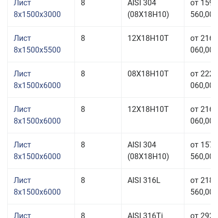
Лист
8
AISI 304
от 159
8x1500x3000
(08Х18Н10)
560,00 
Лист
8
12Х18Н10Т
от 216
8x1500x5500
060,00 
Лист
8
08Х18Н10Т
от 222
8x1500x6000
060,00 
Лист
8
12Х18Н10Т
от 216
8x1500x6000
060,00 
Лист
8
AISI 304
от 157
8x1500x6000
(08Х18Н10)
560,00 
Лист
8
AISI 316L
от 218
8x1500x6000
560,00 
Лист
8
AISI 316Ti
от 292