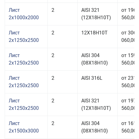
Лист
2
AISI 321
от 196
2x1000x2000
(12Х18Н10Т)
560,00 
Лист
2
12Х18Н10Т
от 306
2x1250x2500
060,00 
Лист
2
AISI 304
от 159
2x1250x2500
(08Х18Н10)
560,00 
Лист
2
AISI 316L
от 231
2x1250x2500
560,00 
Лист
2
AISI 321
от 197
2x1250x2500
(12Х18Н10Т)
560,00 
Лист
2
AISI 304
от 161
2x1500x3000
(08Х18Н10)
560,00 