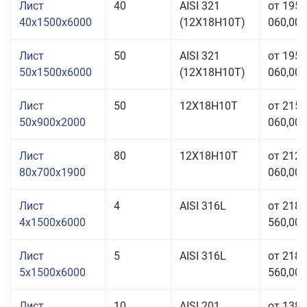
Лист
40
AISI 321
от 195
40x1500x6000
(12Х18Н10Т)
060,00 
Лист
50
AISI 321
от 195
50x1500x6000
(12Х18Н10Т)
060,00 
Лист
50
12Х18Н10Т
от 215
50x900x2000
060,00 
Лист
80
12Х18Н10Т
от 212
80x700x1900
060,00 
Лист
4
AISI 316L
от 218
4x1500x6000
560,00 
Лист
5
AISI 316L
от 218
5x1500x6000
560,00 
Лист
10
AISI 201
от 138