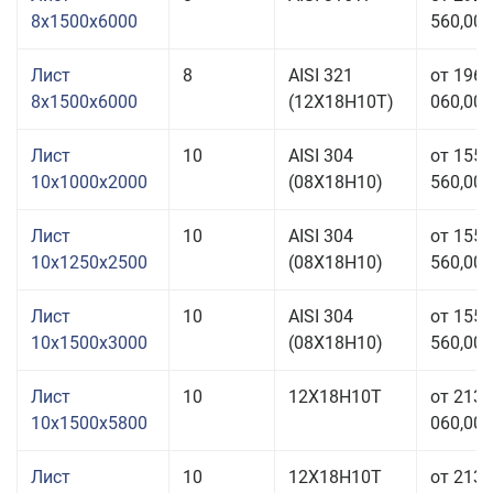
8x1500x6000
560,00 
Лист
8
AISI 321
от 196
8x1500x6000
(12Х18Н10Т)
060,00 
Лист
10
AISI 304
от 155
10x1000x2000
(08Х18Н10)
560,00 
Лист
10
AISI 304
от 155
10x1250x2500
(08Х18Н10)
560,00 
Лист
10
AISI 304
от 155
10x1500x3000
(08Х18Н10)
560,00 
Лист
10
12Х18Н10Т
от 213
10x1500x5800
060,00 
Лист
10
12Х18Н10Т
от 213