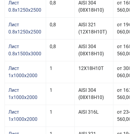
Лист
0,8
AISI 304
от 168
0.8x1250x2500
(08Х18Н10)
560,00 
Лист
0,8
AISI 321
от 196
0.8x1250x2500
(12Х18Н10Т)
060,00 
Лист
0,8
AISI 304
от 168
0.8x1500x3000
(08Х18Н10)
560,00 
Лист
1
12Х18Н10Т
от 308
1x1000x2000
060,00 
Лист
1
AISI 304
от 163
1x1000x2000
(08Х18Н10)
560,00 
Лист
1
AISI 316L
от 234
1x1000x2000
560,00 
Лист
1
AISI 321
от 194