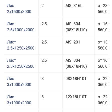
Лист
2
AISI 316L
от 231
2x1500x3000
560,00 
Лист
2,5
AISI 304
от 161
2.5x1000x2000
(08Х18Н10)
560,00 
Лист
2,5
AISI 201
от 135
2.5x1250x2500
560,00 
Лист
2,5
AISI 304
от 161
2.5x1250x2500
(08Х18Н10)
560,00 
Лист
3
08Х18Н10Т
от 226
3x1000x2000
060,00 
Лист
3
12Х18Н10Т
от 225
3x1000x2000
060,00 