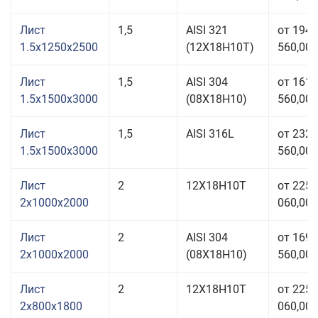
Лист
1,5
AISI 321
от 194
1.5x1250x2500
(12Х18Н10Т)
560,00 
Лист
1,5
AISI 304
от 161
1.5x1500x3000
(08Х18Н10)
560,00 
Лист
1,5
AISI 316L
от 232
1.5x1500x3000
560,00 
Лист
2
12Х18Н10Т
от 225
2x1000x2000
060,00 
Лист
2
AISI 304
от 169
2x1000x2000
(08Х18Н10)
560,00 
Лист
2
12Х18Н10Т
от 225
2x800x1800
060,00 