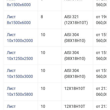
8x1500x6000
560,00 
Лист
8
AISI 321
от 196
8x1500x6000
(12Х18Н10Т)
060,00 
Лист
10
AISI 304
от 155
10x1000x2000
(08Х18Н10)
560,00 
Лист
10
AISI 304
от 155
10x1250x2500
(08Х18Н10)
560,00 
Лист
10
AISI 304
от 155
10x1500x3000
(08Х18Н10)
560,00 
Лист
10
12Х18Н10Т
от 213
10x1500x5800
060,00 
Лист
10
12Х18Н10Т
от 213