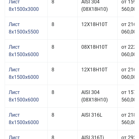
Лист
8
AISI 304
от 159
8x1500x3000
(08Х18Н10)
560,00 
Лист
8
12Х18Н10Т
от 216
8x1500x5500
060,00 
Лист
8
08Х18Н10Т
от 222
8x1500x6000
060,00 
Лист
8
12Х18Н10Т
от 216
8x1500x6000
060,00 
Лист
8
AISI 304
от 157
8x1500x6000
(08Х18Н10)
560,00 
Лист
8
AISI 316L
от 218
8x1500x6000
560,00 
Лист
8
AISI 316Ti
от 292