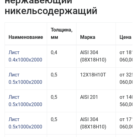
нержавеющий
никельсодержащий
Толщина,
Наименование
мм
Марка
Цена з
Лист
0,4
AISI 304
от 181
0.4x1000x2000
(08Х18Н10)
060,00 
Лист
0,5
12Х18Н10Т
от 325
0.5x1000x2000
060,00 
Лист
0,5
AISI 201
от 140
0.5x1000x2000
560,00 
Лист
0,5
AISI 304
от 171
0.5x1000x2000
(08Х18Н10)
060,00 