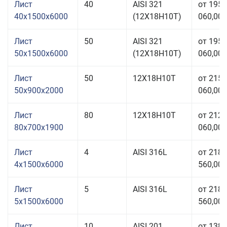
Лист
40
AISI 321
от 195
40x1500x6000
(12Х18Н10Т)
060,00 
Лист
50
AISI 321
от 195
50x1500x6000
(12Х18Н10Т)
060,00 
Лист
50
12Х18Н10Т
от 215
50x900x2000
060,00 
Лист
80
12Х18Н10Т
от 212
80x700x1900
060,00 
Лист
4
AISI 316L
от 218
4x1500x6000
560,00 
Лист
5
AISI 316L
от 218
5x1500x6000
560,00 
Лист
10
AISI 201
от 138