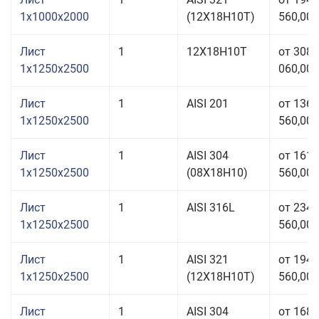
1x1000x2000
(12Х18Н10Т)
560,00 
Лист
1
12Х18Н10Т
от 308
1x1250x2500
060,00 
Лист
1
AISI 201
от 136
1x1250x2500
560,00 
Лист
1
AISI 304
от 161
1x1250x2500
(08Х18Н10)
560,00 
Лист
1
AISI 316L
от 234
1x1250x2500
560,00 
Лист
1
AISI 321
от 194
1x1250x2500
(12Х18Н10Т)
560,00 
Лист
1
AISI 304
от 168