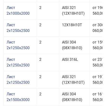
Лист
2
AISI 321
от 196
2x1000x2000
(12Х18Н10Т)
560,00 
Лист
2
12Х18Н10Т
от 306
2x1250x2500
060,00 
Лист
2
AISI 304
от 159
2x1250x2500
(08Х18Н10)
560,00 
Лист
2
AISI 316L
от 231
2x1250x2500
560,00 
Лист
2
AISI 321
от 197
2x1250x2500
(12Х18Н10Т)
560,00 
Лист
2
AISI 304
от 161
2x1500x3000
(08Х18Н10)
560,00 