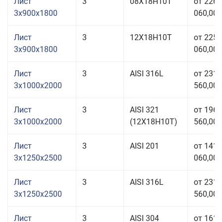
Лист
3
08Х18Н10Т
от 226
3x900x1800
060,00 
Лист
3
12Х18Н10Т
от 225
3x900x1800
060,00 
Лист
3
AISI 316L
от 231
3x1000x2000
560,00 
Лист
3
AISI 321
от 196
3x1000x2000
(12Х18Н10Т)
560,00 
Лист
3
AISI 201
от 141
3x1250x2500
060,00 
Лист
3
AISI 316L
от 231
3x1250x2500
560,00 
Лист
3
AISI 304
от 161