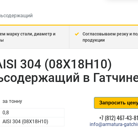
льсодержащий
ем марку стали, диаметр и
Согласовываем резку и по
ры
продукции
ISI 304 (08Х18Н10)
содержащий в Гатчин
за тонну
Запросить цен
0,8
+7 (812) 467-43-8
AISI 304 (08Х18Н10)
info@armatura-gatchi