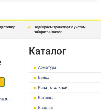
дготовку
Подбираем транспорт с учётом
габаритов заказа
Каталог
е
Арматура
Балка
у
Канат стальной
1
Катанка
na.ru
Квадрат