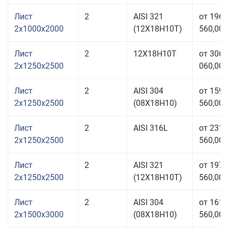
Лист
2
AISI 321
от 196
2x1000x2000
(12Х18Н10Т)
560,00 
Лист
2
12Х18Н10Т
от 306
2x1250x2500
060,00 
Лист
2
AISI 304
от 159
2x1250x2500
(08Х18Н10)
560,00 
Лист
2
AISI 316L
от 231
2x1250x2500
560,00 
Лист
2
AISI 321
от 197
2x1250x2500
(12Х18Н10Т)
560,00 
Лист
2
AISI 304
от 161
2x1500x3000
(08Х18Н10)
560,00 