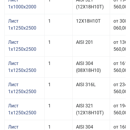
1x1000x2000
(12Х18Н10Т)
560,00 
Лист
1
12Х18Н10Т
от 308
1x1250x2500
060,00 
Лист
1
AISI 201
от 136
1x1250x2500
560,00 
Лист
1
AISI 304
от 161
1x1250x2500
(08Х18Н10)
560,00 
Лист
1
AISI 316L
от 234
1x1250x2500
560,00 
Лист
1
AISI 321
от 194
1x1250x2500
(12Х18Н10Т)
560,00 
Лист
1
AISI 304
от 168