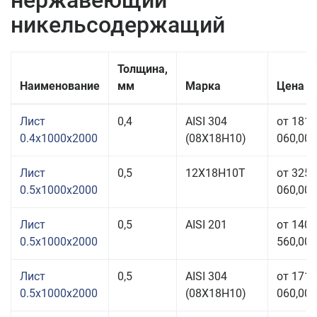
нержавеющий
никельсодержащий
Толщина,
Наименование
мм
Марка
Цена з
Лист
0,4
AISI 304
от 181
0.4x1000x2000
(08Х18Н10)
060,00 
Лист
0,5
12Х18Н10Т
от 325
0.5x1000x2000
060,00 
Лист
0,5
AISI 201
от 140
0.5x1000x2000
560,00 
Лист
0,5
AISI 304
от 171
0.5x1000x2000
(08Х18Н10)
060,00 