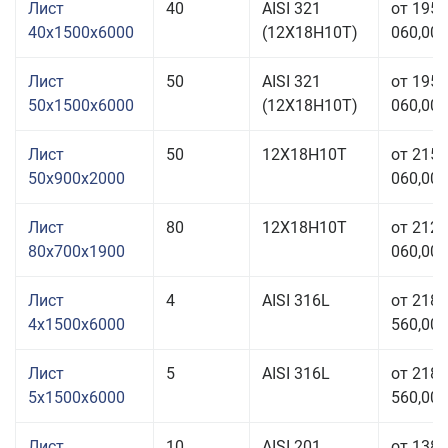
Лист
40
AISI 321
от 195
40x1500x6000
(12Х18Н10Т)
060,00 
Лист
50
AISI 321
от 195
50x1500x6000
(12Х18Н10Т)
060,00 
Лист
50
12Х18Н10Т
от 215
50x900x2000
060,00 
Лист
80
12Х18Н10Т
от 212
80x700x1900
060,00 
Лист
4
AISI 316L
от 218
4x1500x6000
560,00 
Лист
5
AISI 316L
от 218
5x1500x6000
560,00 
Лист
10
AISI 201
от 138