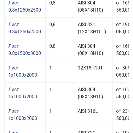
Лист
0,8
AISI 304
от 168
0.8x1250x2500
(08Х18Н10)
560,00 
Лист
0,8
AISI 321
от 196
0.8x1250x2500
(12Х18Н10Т)
060,00 
Лист
0,8
AISI 304
от 168
0.8x1500x3000
(08Х18Н10)
560,00 
Лист
1
12Х18Н10Т
от 308
1x1000x2000
060,00 
Лист
1
AISI 304
от 163
1x1000x2000
(08Х18Н10)
560,00 
Лист
1
AISI 316L
от 234
1x1000x2000
560,00 
Лист
1
AISI 321
от 194