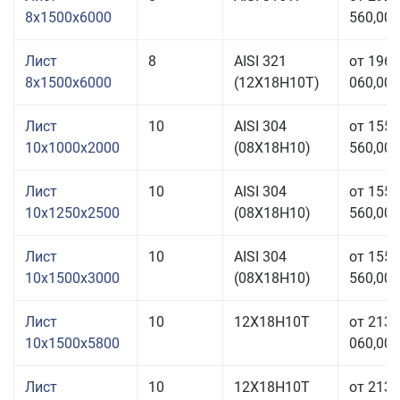
8x1500x6000
560,00 
Лист
8
AISI 321
от 196
8x1500x6000
(12Х18Н10Т)
060,00 
Лист
10
AISI 304
от 155
10x1000x2000
(08Х18Н10)
560,00 
Лист
10
AISI 304
от 155
10x1250x2500
(08Х18Н10)
560,00 
Лист
10
AISI 304
от 155
10x1500x3000
(08Х18Н10)
560,00 
Лист
10
12Х18Н10Т
от 213
10x1500x5800
060,00 
Лист
10
12Х18Н10Т
от 213