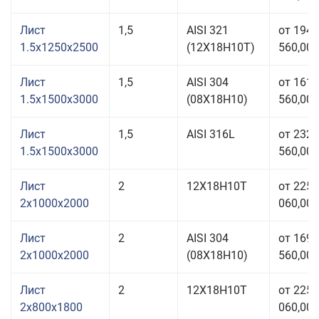
Лист
1,5
AISI 321
от 194
1.5x1250x2500
(12Х18Н10Т)
560,00 
Лист
1,5
AISI 304
от 161
1.5x1500x3000
(08Х18Н10)
560,00 
Лист
1,5
AISI 316L
от 232
1.5x1500x3000
560,00 
Лист
2
12Х18Н10Т
от 225
2x1000x2000
060,00 
Лист
2
AISI 304
от 169
2x1000x2000
(08Х18Н10)
560,00 
Лист
2
12Х18Н10Т
от 225
2x800x1800
060,00 