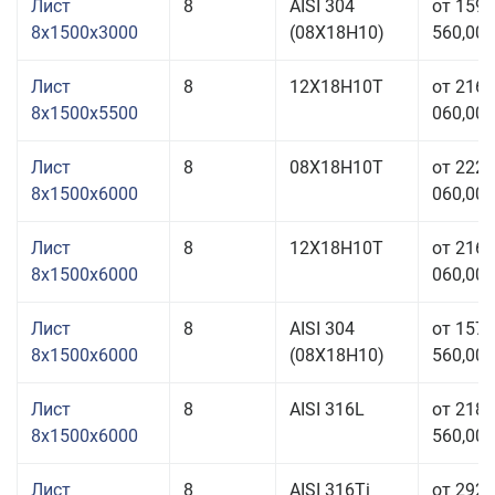
Лист
8
AISI 304
от 159
8x1500x3000
(08Х18Н10)
560,00 
Лист
8
12Х18Н10Т
от 216
8x1500x5500
060,00 
Лист
8
08Х18Н10Т
от 222
8x1500x6000
060,00 
Лист
8
12Х18Н10Т
от 216
8x1500x6000
060,00 
Лист
8
AISI 304
от 157
8x1500x6000
(08Х18Н10)
560,00 
Лист
8
AISI 316L
от 218
8x1500x6000
560,00 
Лист
8
AISI 316Ti
от 292