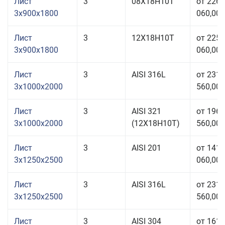
Лист
3
08Х18Н10Т
от 226
3x900x1800
060,00 
Лист
3
12Х18Н10Т
от 225
3x900x1800
060,00 
Лист
3
AISI 316L
от 231
3x1000x2000
560,00 
Лист
3
AISI 321
от 196
3x1000x2000
(12Х18Н10Т)
560,00 
Лист
3
AISI 201
от 141
3x1250x2500
060,00 
Лист
3
AISI 316L
от 231
3x1250x2500
560,00 
Лист
3
AISI 304
от 161