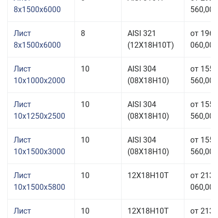
8x1500x6000
560,00 
Лист
8
AISI 321
от 196
8x1500x6000
(12Х18Н10Т)
060,00 
Лист
10
AISI 304
от 155
10x1000x2000
(08Х18Н10)
560,00 
Лист
10
AISI 304
от 155
10x1250x2500
(08Х18Н10)
560,00 
Лист
10
AISI 304
от 155
10x1500x3000
(08Х18Н10)
560,00 
Лист
10
12Х18Н10Т
от 213
10x1500x5800
060,00 
Лист
10
12Х18Н10Т
от 213