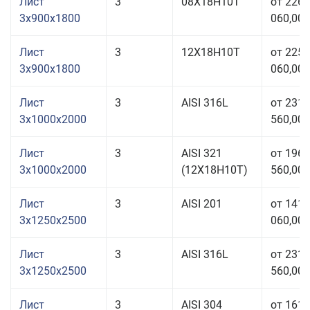
Лист
3
08Х18Н10Т
от 226
3x900x1800
060,00 
Лист
3
12Х18Н10Т
от 225
3x900x1800
060,00 
Лист
3
AISI 316L
от 231
3x1000x2000
560,00 
Лист
3
AISI 321
от 196
3x1000x2000
(12Х18Н10Т)
560,00 
Лист
3
AISI 201
от 141
3x1250x2500
060,00 
Лист
3
AISI 316L
от 231
3x1250x2500
560,00 
Лист
3
AISI 304
от 161