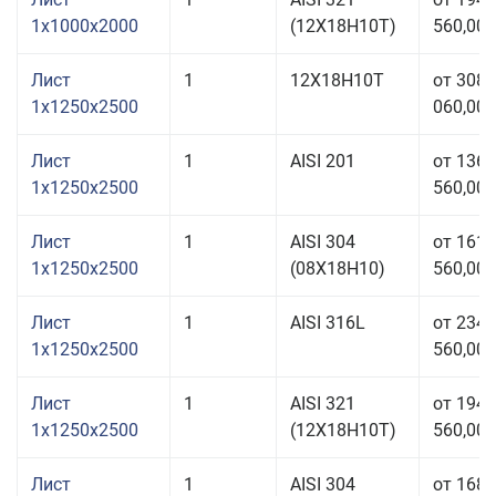
1x1000x2000
(12Х18Н10Т)
560,00 
Лист
1
12Х18Н10Т
от 308
1x1250x2500
060,00 
Лист
1
AISI 201
от 136
1x1250x2500
560,00 
Лист
1
AISI 304
от 161
1x1250x2500
(08Х18Н10)
560,00 
Лист
1
AISI 316L
от 234
1x1250x2500
560,00 
Лист
1
AISI 321
от 194
1x1250x2500
(12Х18Н10Т)
560,00 
Лист
1
AISI 304
от 168