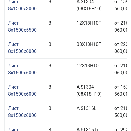
Лист
8
AISI 304
от 159
8x1500x3000
(08Х18Н10)
560,00 
Лист
8
12Х18Н10Т
от 216
8x1500x5500
060,00 
Лист
8
08Х18Н10Т
от 222
8x1500x6000
060,00 
Лист
8
12Х18Н10Т
от 216
8x1500x6000
060,00 
Лист
8
AISI 304
от 157
8x1500x6000
(08Х18Н10)
560,00 
Лист
8
AISI 316L
от 218
8x1500x6000
560,00 
Лист
8
AISI 316Ti
от 292