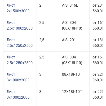
Лист
2
AISI 316L
от 231
2x1500x3000
560,00 
Лист
2,5
AISI 304
от 161
2.5x1000x2000
(08Х18Н10)
560,00 
Лист
2,5
AISI 201
от 135
2.5x1250x2500
560,00 
Лист
2,5
AISI 304
от 161
2.5x1250x2500
(08Х18Н10)
560,00 
Лист
3
08Х18Н10Т
от 226
3x1000x2000
060,00 
Лист
3
12Х18Н10Т
от 225
3x1000x2000
060,00 