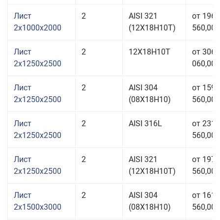
Лист
2
AISI 321
от 196
2x1000x2000
(12Х18Н10Т)
560,00 
Лист
2
12Х18Н10Т
от 306
2x1250x2500
060,00 
Лист
2
AISI 304
от 159
2x1250x2500
(08Х18Н10)
560,00 
Лист
2
AISI 316L
от 231
2x1250x2500
560,00 
Лист
2
AISI 321
от 197
2x1250x2500
(12Х18Н10Т)
560,00 
Лист
2
AISI 304
от 161
2x1500x3000
(08Х18Н10)
560,00 