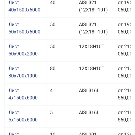
Лист
40
AISI 321
от 195
40x1500x6000
(12Х18Н10Т)
060,00 
Лист
50
AISI 321
от 195
50x1500x6000
(12Х18Н10Т)
060,00 
Лист
50
12Х18Н10Т
от 215
50x900x2000
060,00 
Лист
80
12Х18Н10Т
от 212
80x700x1900
060,00 
Лист
4
AISI 316L
от 218
4x1500x6000
560,00 
Лист
5
AISI 316L
от 218
5x1500x6000
560,00 
Лист
10
AISI 201
от 138