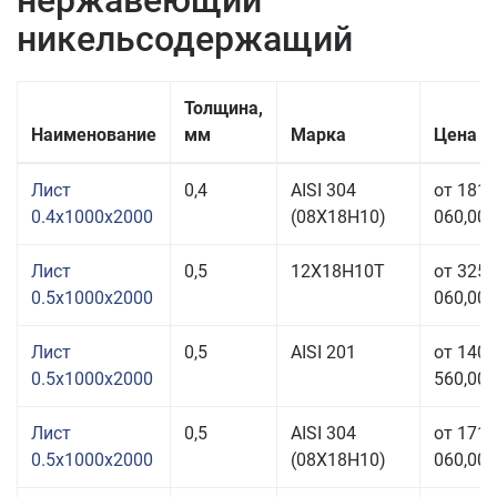
нержавеющий
никельсодержащий
Толщина,
Наименование
мм
Марка
Цена з
Лист
0,4
AISI 304
от 181
0.4x1000x2000
(08Х18Н10)
060,00 
Лист
0,5
12Х18Н10Т
от 325
0.5x1000x2000
060,00 
Лист
0,5
AISI 201
от 140
0.5x1000x2000
560,00 
Лист
0,5
AISI 304
от 171
0.5x1000x2000
(08Х18Н10)
060,00 