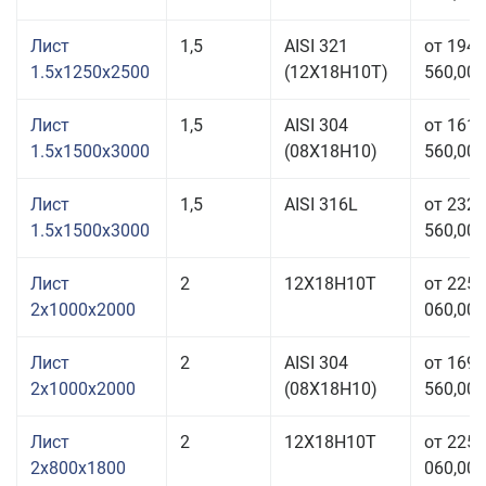
Лист
1,5
AISI 321
от 194
1.5x1250x2500
(12Х18Н10Т)
560,00 
Лист
1,5
AISI 304
от 161
1.5x1500x3000
(08Х18Н10)
560,00 
Лист
1,5
AISI 316L
от 232
1.5x1500x3000
560,00 
Лист
2
12Х18Н10Т
от 225
2x1000x2000
060,00 
Лист
2
AISI 304
от 169
2x1000x2000
(08Х18Н10)
560,00 
Лист
2
12Х18Н10Т
от 225
2x800x1800
060,00 