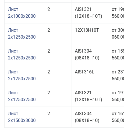
Лист
2
AISI 321
от 196
2x1000x2000
(12Х18Н10Т)
560,00 
Лист
2
12Х18Н10Т
от 306
2x1250x2500
060,00 
Лист
2
AISI 304
от 159
2x1250x2500
(08Х18Н10)
560,00 
Лист
2
AISI 316L
от 231
2x1250x2500
560,00 
Лист
2
AISI 321
от 197
2x1250x2500
(12Х18Н10Т)
560,00 
Лист
2
AISI 304
от 161
2x1500x3000
(08Х18Н10)
560,00 