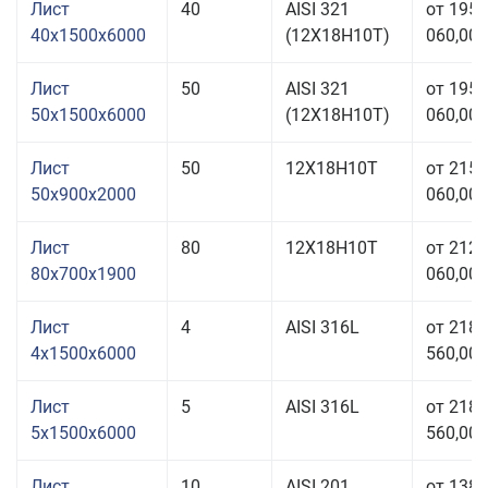
Лист
40
AISI 321
от 195
40x1500x6000
(12Х18Н10Т)
060,00 
Лист
50
AISI 321
от 195
50x1500x6000
(12Х18Н10Т)
060,00 
Лист
50
12Х18Н10Т
от 215
50x900x2000
060,00 
Лист
80
12Х18Н10Т
от 212
80x700x1900
060,00 
Лист
4
AISI 316L
от 218
4x1500x6000
560,00 
Лист
5
AISI 316L
от 218
5x1500x6000
560,00 
Лист
10
AISI 201
от 138