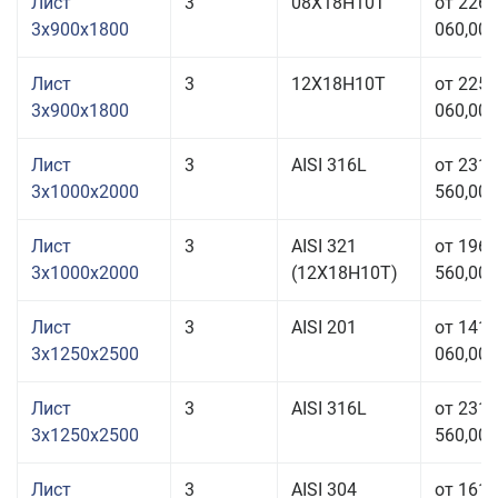
Лист
3
08Х18Н10Т
от 226
3x900x1800
060,00 
Лист
3
12Х18Н10Т
от 225
3x900x1800
060,00 
Лист
3
AISI 316L
от 231
3x1000x2000
560,00 
Лист
3
AISI 321
от 196
3x1000x2000
(12Х18Н10Т)
560,00 
Лист
3
AISI 201
от 141
3x1250x2500
060,00 
Лист
3
AISI 316L
от 231
3x1250x2500
560,00 
Лист
3
AISI 304
от 161