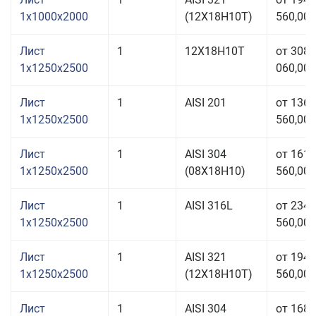
1x1000x2000
(12Х18Н10Т)
560,00 
Лист
1
12Х18Н10Т
от 308
1x1250x2500
060,00 
Лист
1
AISI 201
от 136
1x1250x2500
560,00 
Лист
1
AISI 304
от 161
1x1250x2500
(08Х18Н10)
560,00 
Лист
1
AISI 316L
от 234
1x1250x2500
560,00 
Лист
1
AISI 321
от 194
1x1250x2500
(12Х18Н10Т)
560,00 
Лист
1
AISI 304
от 168