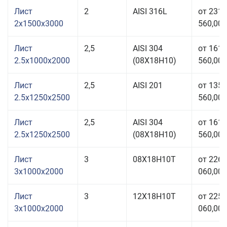
Лист
2
AISI 316L
от 231
2x1500x3000
560,00 
Лист
2,5
AISI 304
от 161
2.5x1000x2000
(08Х18Н10)
560,00 
Лист
2,5
AISI 201
от 135
2.5x1250x2500
560,00 
Лист
2,5
AISI 304
от 161
2.5x1250x2500
(08Х18Н10)
560,00 
Лист
3
08Х18Н10Т
от 226
3x1000x2000
060,00 
Лист
3
12Х18Н10Т
от 225
3x1000x2000
060,00 