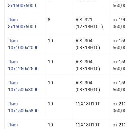
8x1500x6000
560,00 
Лист
8
AISI 321
от 196
8x1500x6000
(12Х18Н10Т)
060,00 
Лист
10
AISI 304
от 155
10x1000x2000
(08Х18Н10)
560,00 
Лист
10
AISI 304
от 155
10x1250x2500
(08Х18Н10)
560,00 
Лист
10
AISI 304
от 155
10x1500x3000
(08Х18Н10)
560,00 
Лист
10
12Х18Н10Т
от 213
10x1500x5800
060,00 
Лист
10
12Х18Н10Т
от 213