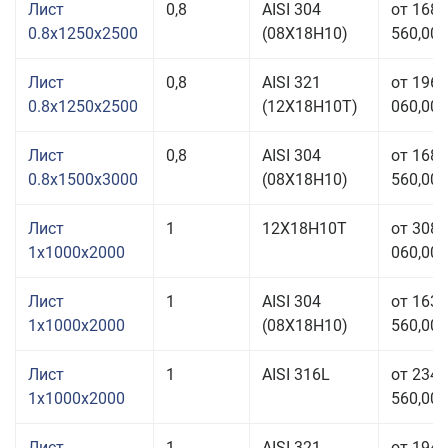
Лист
0,8
AISI 304
от 168
0.8x1250x2500
(08Х18Н10)
560,00 
Лист
0,8
AISI 321
от 196
0.8x1250x2500
(12Х18Н10Т)
060,00 
Лист
0,8
AISI 304
от 168
0.8x1500x3000
(08Х18Н10)
560,00 
Лист
1
12Х18Н10Т
от 308
1x1000x2000
060,00 
Лист
1
AISI 304
от 163
1x1000x2000
(08Х18Н10)
560,00 
Лист
1
AISI 316L
от 234
1x1000x2000
560,00 
Лист
1
AISI 321
от 194