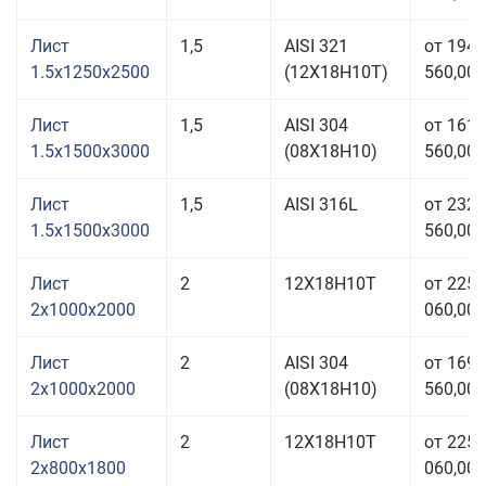
Лист
1,5
AISI 321
от 194
1.5x1250x2500
(12Х18Н10Т)
560,00 
Лист
1,5
AISI 304
от 161
1.5x1500x3000
(08Х18Н10)
560,00 
Лист
1,5
AISI 316L
от 232
1.5x1500x3000
560,00 
Лист
2
12Х18Н10Т
от 225
2x1000x2000
060,00 
Лист
2
AISI 304
от 169
2x1000x2000
(08Х18Н10)
560,00 
Лист
2
12Х18Н10Т
от 225
2x800x1800
060,00 