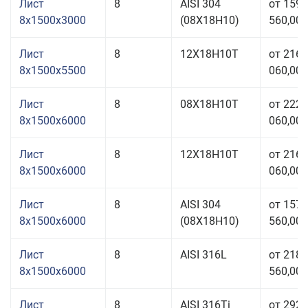
Лист
8
AISI 304
от 159
8x1500x3000
(08Х18Н10)
560,00 
Лист
8
12Х18Н10Т
от 216
8x1500x5500
060,00 
Лист
8
08Х18Н10Т
от 222
8x1500x6000
060,00 
Лист
8
12Х18Н10Т
от 216
8x1500x6000
060,00 
Лист
8
AISI 304
от 157
8x1500x6000
(08Х18Н10)
560,00 
Лист
8
AISI 316L
от 218
8x1500x6000
560,00 
Лист
8
AISI 316Ti
от 292