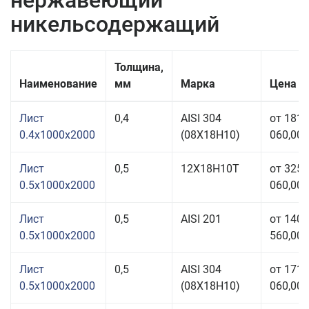
нержавеющий
никельсодержащий
Толщина,
Наименование
мм
Марка
Цена з
Лист
0,4
AISI 304
от 181
0.4x1000x2000
(08Х18Н10)
060,00 
Лист
0,5
12Х18Н10Т
от 325
0.5x1000x2000
060,00 
Лист
0,5
AISI 201
от 140
0.5x1000x2000
560,00 
Лист
0,5
AISI 304
от 171
0.5x1000x2000
(08Х18Н10)
060,00 