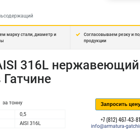
льсодержащий
ем марку стали, диаметр и
Согласовываем резку и по
ры
продукции
AISI 316L нержавеющий
 Гатчине
за тонну
Запросить цен
0,5
+7 (812) 467-43-8
AISI 316L
info@armatura-gatchi