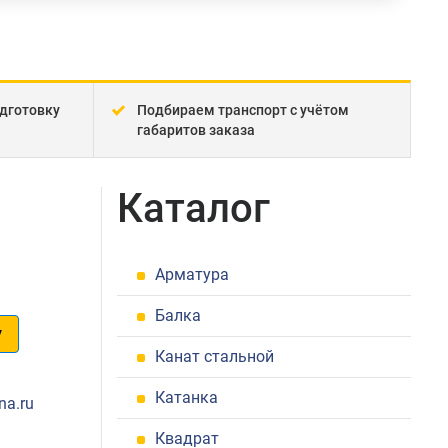
дготовку
Подбираем транспорт с учётом
габаритов заказа
Каталог
Арматура
Балка
у
Канат стальной
1
Катанка
na.ru
Квадрат