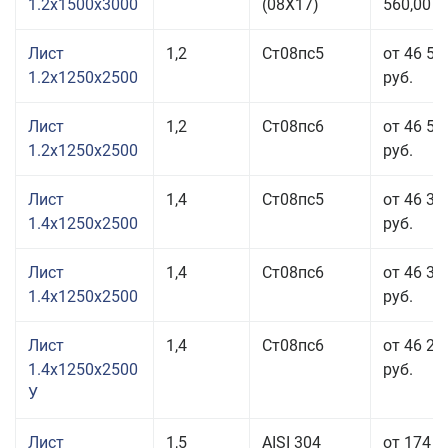
1.2x1500x3000
(08Х17)
560,00 р
Лист
1,2
Ст08пс5
от 46 54
1.2x1250x2500
руб.
Лист
1,2
Ст08пс6
от 46 54
1.2x1250x2500
руб.
Лист
1,4
Ст08пс5
от 46 36
1.4x1250x2500
руб.
Лист
1,4
Ст08пс6
от 46 36
1.4x1250x2500
руб.
Лист
1,4
Ст08пс6
от 46 29
1.4x1250x2500
руб.
У
Лист
1,5
AISI 304
от 174