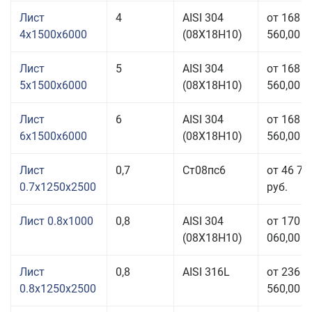
Лист
4
AISI 304
от 168
4x1500x6000
(08Х18Н10)
560,00 р
Лист
5
AISI 304
от 168
5x1500x6000
(08Х18Н10)
560,00 р
Лист
6
AISI 304
от 168
6x1500x6000
(08Х18Н10)
560,00 р
Лист
0,7
Ст08пс6
от 46 71
0.7x1250x2500
руб.
Лист 0.8x1000
0,8
AISI 304
от 170
(08Х18Н10)
060,00 р
Лист
0,8
AISI 316L
от 236
0.8x1250x2500
560,00 р