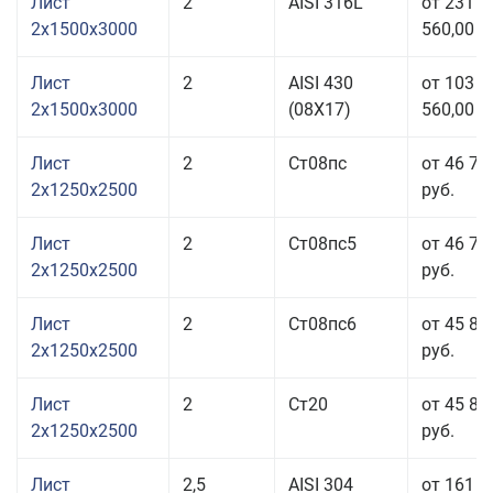
Лист
2
AISI 316L
от 231
2x1500x3000
560,00 р
Лист
2
AISI 430
от 103
2x1500x3000
(08Х17)
560,00 р
Лист
2
Ст08пс
от 46 72
2x1250x2500
руб.
Лист
2
Ст08пс5
от 46 72
2x1250x2500
руб.
Лист
2
Ст08пс6
от 45 80
2x1250x2500
руб.
Лист
2
Ст20
от 45 80
2x1250x2500
руб.
Лист
2,5
AISI 304
от 161