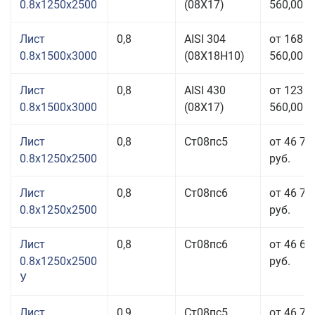
0.8x1250x2500
(08Х17)
560,00 р
Лист
0,8
AISI 304
от 168
0.8x1500x3000
(08Х18Н10)
560,00 р
Лист
0,8
AISI 430
от 123
0.8x1500x3000
(08Х17)
560,00 р
Лист
0,8
Ст08пс5
от 46 71
0.8x1250x2500
руб.
Лист
0,8
Ст08пс6
от 46 71
0.8x1250x2500
руб.
Лист
0,8
Ст08пс6
от 46 66
0.8x1250x2500
руб.
У
Лист
0,9
Ст08пс5
от 46 71