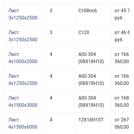
Лист
3
Ст08пс6
от 45 71
3x1250x2500
руб.
Лист
3
Ст20
от 46 63
3x1250x2500
руб.
Лист
4
AISI 304
от 166
4x1000x2000
(08Х18Н10)
560,00 р
Лист
4
AISI 304
от 166
4x1250x2500
(08Х18Н10)
560,00 р
Лист
4
AISI 304
от 168
4x1500x3000
(08Х18Н10)
560,00 р
Лист
4
12Х18Н10Т
от 267
4x1500x6000
060,00 р