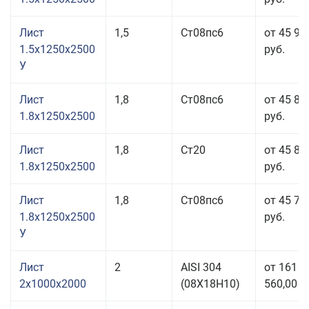
Лист
1,5
Ст08пс6
от 45 90
1.5x1250x2500
руб.
У
Лист
1,8
Ст08пс6
от 45 80
1.8x1250x2500
руб.
Лист
1,8
Ст20
от 45 80
1.8x1250x2500
руб.
Лист
1,8
Ст08пс6
от 45 72
1.8x1250x2500
руб.
У
Лист
2
AISI 304
от 161
2x1000x2000
(08Х18Н10)
560,00 р