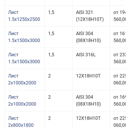
Лист
1,5
AISI 321
от 194
1.5x1250x2500
(12Х18Н10Т)
560,00 
Лист
1,5
AISI 304
от 161
1.5x1500x3000
(08Х18Н10)
560,00 
Лист
1,5
AISI 316L
от 232
1.5x1500x3000
560,00 
Лист
2
12Х18Н10Т
от 225
2x1000x2000
060,00 
Лист
2
AISI 304
от 169
2x1000x2000
(08Х18Н10)
560,00 
Лист
2
12Х18Н10Т
от 225
2x800x1800
060,00 