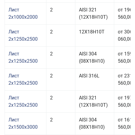
Лист
2
AISI 321
от 196
2x1000x2000
(12Х18Н10Т)
560,00 
Лист
2
12Х18Н10Т
от 306
2x1250x2500
060,00 
Лист
2
AISI 304
от 159
2x1250x2500
(08Х18Н10)
560,00 
Лист
2
AISI 316L
от 231
2x1250x2500
560,00 
Лист
2
AISI 321
от 197
2x1250x2500
(12Х18Н10Т)
560,00 
Лист
2
AISI 304
от 161
2x1500x3000
(08Х18Н10)
560,00 