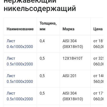
нержавеющий
никельсодержащий
Толщина,
Наименование
мм
Марка
Цена з
Лист
0,4
AISI 304
от 181
0.4x1000x2000
(08Х18Н10)
060,00 
Лист
0,5
12Х18Н10Т
от 325
0.5x1000x2000
060,00 
Лист
0,5
AISI 201
от 140
0.5x1000x2000
560,00 
Лист
0,5
AISI 304
от 171
0.5x1000x2000
(08Х18Н10)
060,00 