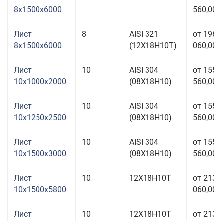
8x1500x6000
560,00 
Лист
8
AISI 321
от 196
8x1500x6000
(12Х18Н10Т)
060,00 
Лист
10
AISI 304
от 155
10x1000x2000
(08Х18Н10)
560,00 
Лист
10
AISI 304
от 155
10x1250x2500
(08Х18Н10)
560,00 
Лист
10
AISI 304
от 155
10x1500x3000
(08Х18Н10)
560,00 
Лист
10
12Х18Н10Т
от 213
10x1500x5800
060,00 
Лист
10
12Х18Н10Т
от 213