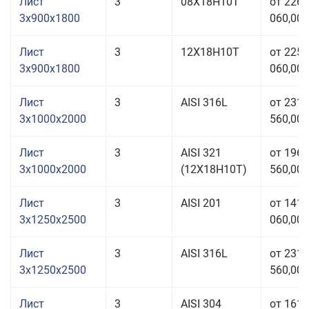
Лист
3
08Х18Н10Т
от 226
3x900x1800
060,00 
Лист
3
12Х18Н10Т
от 225
3x900x1800
060,00 
Лист
3
AISI 316L
от 231
3x1000x2000
560,00 
Лист
3
AISI 321
от 196
3x1000x2000
(12Х18Н10Т)
560,00 
Лист
3
AISI 201
от 141
3x1250x2500
060,00 
Лист
3
AISI 316L
от 231
3x1250x2500
560,00 
Лист
3
AISI 304
от 161