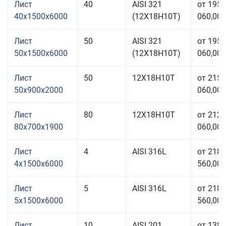
Лист
40
AISI 321
от 195
40x1500x6000
(12Х18Н10Т)
060,00 
Лист
50
AISI 321
от 195
50x1500x6000
(12Х18Н10Т)
060,00 
Лист
50
12Х18Н10Т
от 215
50x900x2000
060,00 
Лист
80
12Х18Н10Т
от 212
80x700x1900
060,00 
Лист
4
AISI 316L
от 218
4x1500x6000
560,00 
Лист
5
AISI 316L
от 218
5x1500x6000
560,00 
Лист
10
AISI 201
от 138