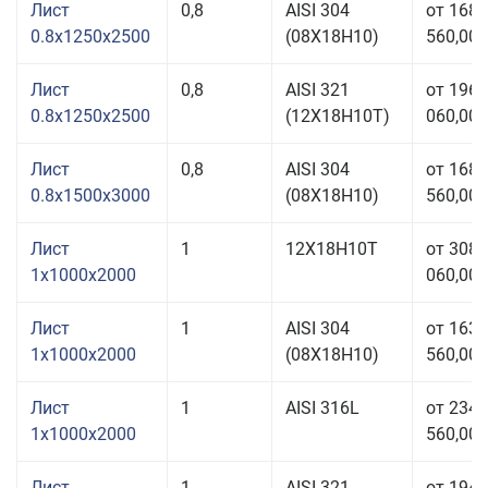
Лист
0,8
AISI 304
от 168
0.8x1250x2500
(08Х18Н10)
560,00 
Лист
0,8
AISI 321
от 196
0.8x1250x2500
(12Х18Н10Т)
060,00 
Лист
0,8
AISI 304
от 168
0.8x1500x3000
(08Х18Н10)
560,00 
Лист
1
12Х18Н10Т
от 308
1x1000x2000
060,00 
Лист
1
AISI 304
от 163
1x1000x2000
(08Х18Н10)
560,00 
Лист
1
AISI 316L
от 234
1x1000x2000
560,00 
Лист
1
AISI 321
от 194