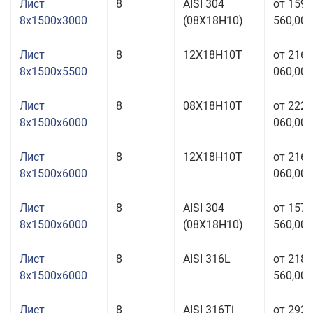
Лист
8
AISI 304
от 159
8x1500x3000
(08Х18Н10)
560,00 
Лист
8
12Х18Н10Т
от 216
8x1500x5500
060,00 
Лист
8
08Х18Н10Т
от 222
8x1500x6000
060,00 
Лист
8
12Х18Н10Т
от 216
8x1500x6000
060,00 
Лист
8
AISI 304
от 157
8x1500x6000
(08Х18Н10)
560,00 
Лист
8
AISI 316L
от 218
8x1500x6000
560,00 
Лист
8
AISI 316Ti
от 292