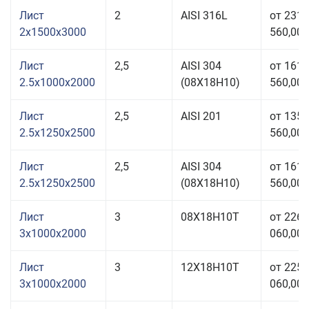
Лист
2
AISI 316L
от 231
2x1500x3000
560,00 
Лист
2,5
AISI 304
от 161
2.5x1000x2000
(08Х18Н10)
560,00 
Лист
2,5
AISI 201
от 135
2.5x1250x2500
560,00 
Лист
2,5
AISI 304
от 161
2.5x1250x2500
(08Х18Н10)
560,00 
Лист
3
08Х18Н10Т
от 226
3x1000x2000
060,00 
Лист
3
12Х18Н10Т
от 225
3x1000x2000
060,00 