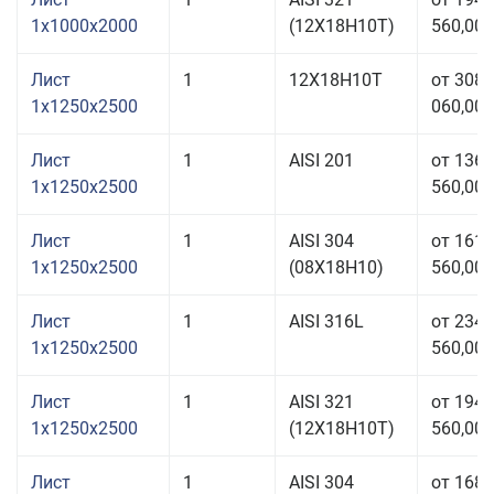
1x1000x2000
(12Х18Н10Т)
560,00 
Лист
1
12Х18Н10Т
от 308
1x1250x2500
060,00 
Лист
1
AISI 201
от 136
1x1250x2500
560,00 
Лист
1
AISI 304
от 161
1x1250x2500
(08Х18Н10)
560,00 
Лист
1
AISI 316L
от 234
1x1250x2500
560,00 
Лист
1
AISI 321
от 194
1x1250x2500
(12Х18Н10Т)
560,00 
Лист
1
AISI 304
от 168