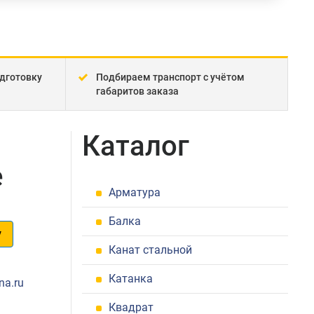
дготовку
Подбираем транспорт с учётом
габаритов заказа
Каталог
е
Арматура
Балка
у
Канат стальной
1
Катанка
na.ru
Квадрат