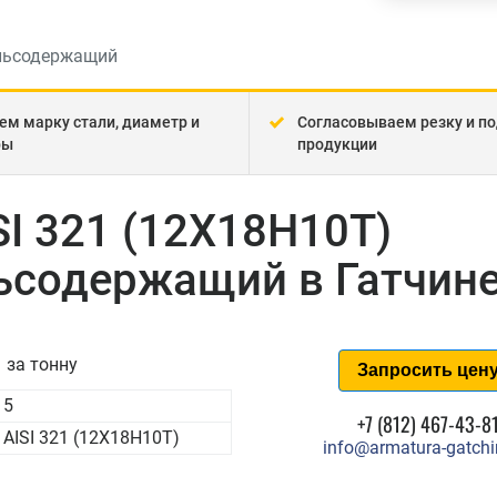
льсодержащий
ем марку стали, диаметр и
Согласовываем резку и по
ры
продукции
SI 321 (12Х18Н10Т)
содержащий в Гатчин
за тонну
Запросить цен
5
+7 (812) 467-43-8
AISI 321 (12Х18Н10Т)
info@armatura-gatchi