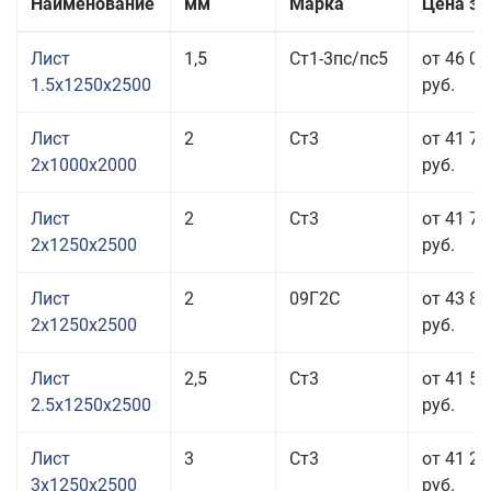
Наименование
мм
Марка
Цена за
Лист
1,5
Ст1-3пс/пс5
от 46 00
1.5x1250x2500
руб.
Лист
2
Ст3
от 41 71
2x1000x2000
руб.
Лист
2
Ст3
от 41 71
2x1250x2500
руб.
Лист
2
09Г2С
от 43 85
2x1250x2500
руб.
Лист
2,5
Ст3
от 41 52
2.5x1250x2500
руб.
Лист
3
Ст3
от 41 22
3x1250x2500
руб.