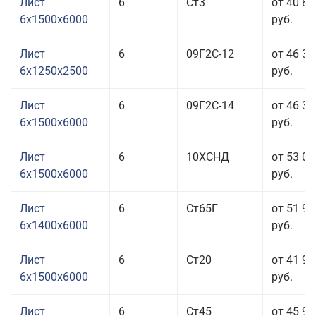
Лист
6
Ст3
от 40 85
6x1500x6000
руб.
Лист
6
09Г2С-12
от 46 39
6x1250x2500
руб.
Лист
6
09Г2С-14
от 46 39
6x1500x6000
руб.
Лист
6
10ХСНД
от 53 05
6x1500x6000
руб.
Лист
6
Ст65Г
от 51 95
6x1400x6000
руб.
Лист
6
Ст20
от 41 95
6x1500x6000
руб.
Лист
6
Ст45
от 45 95