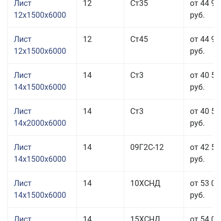
Лист
12
Ст35
от 44 95
12x1500x6000
руб.
Лист
12
Ст45
от 44 95
12x1500x6000
руб.
Лист
14
Ст3
от 40 55
14x1500x6000
руб.
Лист
14
Ст3
от 40 55
14x2000x6000
руб.
Лист
14
09Г2С-12
от 42 55
14x1500x6000
руб.
Лист
14
10ХСНД
от 53 05
14x1500x6000
руб.
Лист
14
15ХСНД
от 54 05