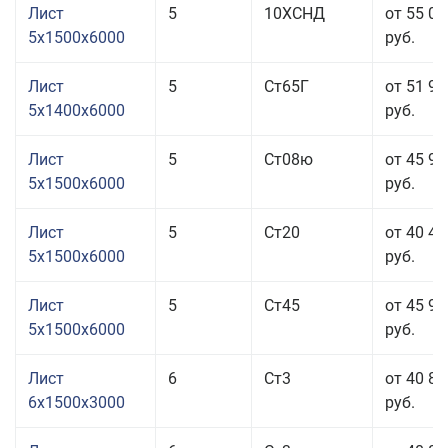
Лист
5
10ХСНД
от 55 05
5x1500x6000
руб.
Лист
5
Ст65Г
от 51 95
5x1400x6000
руб.
Лист
5
Ст08ю
от 45 95
5x1500x6000
руб.
Лист
5
Ст20
от 40 45
5x1500x6000
руб.
Лист
5
Ст45
от 45 95
5x1500x6000
руб.
Лист
6
Ст3
от 40 85
6x1500x3000
руб.