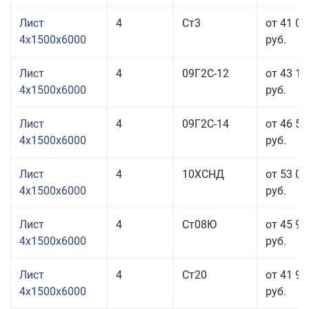
Лист
4
Ст3
от 41 06
4x1500x6000
руб.
Лист
4
09Г2С-12
от 43 19
4x1500x6000
руб.
Лист
4
09Г2С-14
от 46 59
4x1500x6000
руб.
Лист
4
10ХСНД
от 53 05
4x1500x6000
руб.
Лист
4
Ст08Ю
от 45 95
4x1500x6000
руб.
Лист
4
Ст20
от 41 95
4x1500x6000
руб.