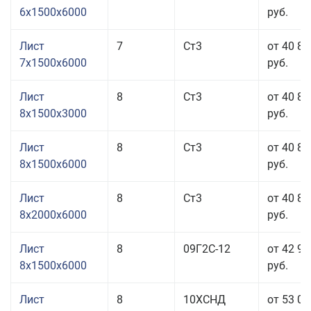
6x1500x6000
руб.
Лист
7
Ст3
от 40 85
7x1500x6000
руб.
Лист
8
Ст3
от 40 85
8x1500x3000
руб.
Лист
8
Ст3
от 40 85
8x1500x6000
руб.
Лист
8
Ст3
от 40 85
8x2000x6000
руб.
Лист
8
09Г2С-12
от 42 99
8x1500x6000
руб.
Лист
8
10ХСНД
от 53 05