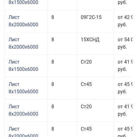
8x1500x6000
руб.
Лист
8
09Г2С-15
от 42 99
8x2000x6000
руб.
Лист
8
15ХСНД
от 54 05
8x2000x6000
руб.
Лист
8
Ст20
от 41 95
8x1500x6000
руб.
Лист
8
Ст45
от 45 95
8x1500x6000
руб.
Лист
8
Ст20
от 41 95
8x2000x6000
руб.
Лист
8
Ст45
от 45 95
8x2000x6000
руб.