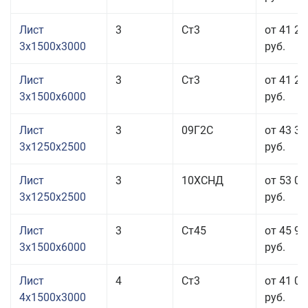
Лист
3
Ст3
от 41 22
3x1500x3000
руб.
Лист
3
Ст3
от 41 22
3x1500x6000
руб.
Лист
3
09Г2С
от 43 35
3x1250x2500
руб.
Лист
3
10ХСНД
от 53 05
3x1250x2500
руб.
Лист
3
Ст45
от 45 95
3x1500x6000
руб.
Лист
4
Ст3
от 41 06
4x1500x3000
руб.