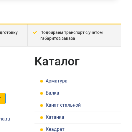
дготовку
Подбираем транспорт с учётом
габаритов заказа
в
Каталог
Арматура
Балка
у
Канат стальной
1
Катанка
na.ru
Квадрат