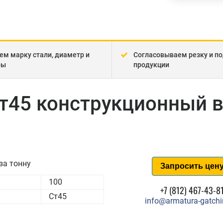
ем марку стали, диаметр и
Согласовываем резку и по
ры
продукции
т45 конструкционный 
за тонну
Запросить цен
100
+7 (812) 467-43-8
Ст45
info@armatura-gatchi