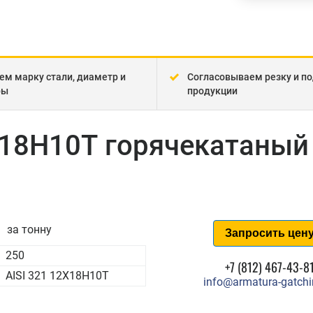
ем марку стали, диаметр и
Согласовываем резку и по
ры
продукции
2Х18Н10Т горячекатаный
за тонну
Запросить цен
250
+7 (812) 467-43-8
AISI 321 12Х18Н10Т
info@armatura-gatchi