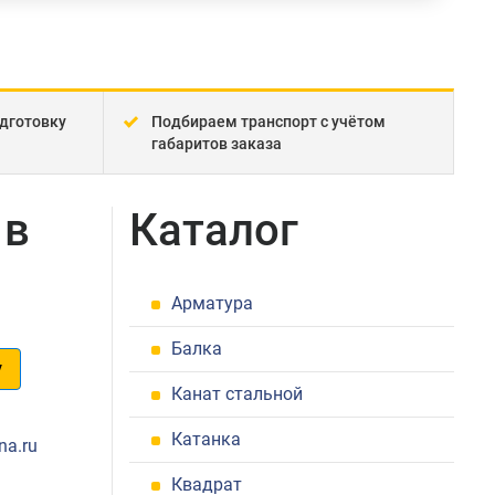
дготовку
Подбираем транспорт с учётом
габаритов заказа
 в
Каталог
Арматура
Балка
у
Канат стальной
1
Катанка
na.ru
Квадрат