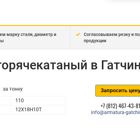
ем марку стали, диаметр и
Согласовываем резку и по
ры
продукции
горячекатаный в Гатчи
за тонну
Запросить цен
110
+7 (812) 467-43-8
12Х18Н10Т
info@armatura-gatchi