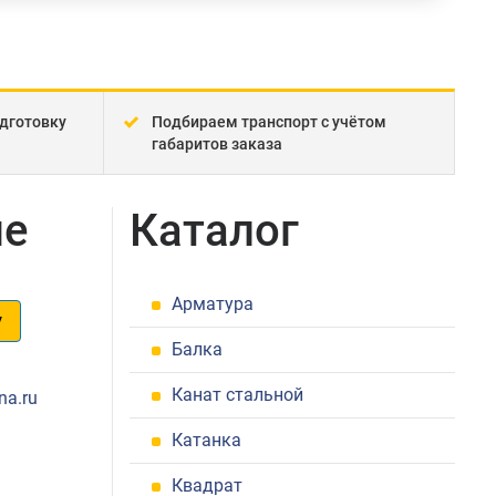
дготовку
Подбираем транспорт с учётом
габаритов заказа
не
Каталог
Арматура
у
Балка
1
Канат стальной
na.ru
Катанка
Квадрат