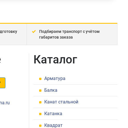
дготовку
Подбираем транспорт с учётом
габаритов заказа
е
Каталог
Арматура
у
Балка
1
Канат стальной
na.ru
Катанка
Квадрат