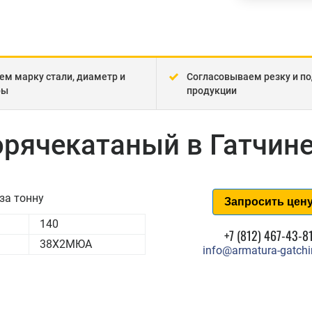
ем марку стали, диаметр и
Согласовываем резку и по
ры
продукции
рячекатаный в Гатчин
за тонну
Запросить цен
140
+7 (812) 467-43-8
38Х2МЮА
info@armatura-gatchi