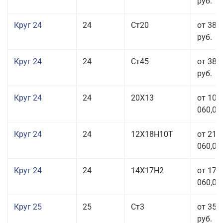
руб.
Круг 24
24
Ст20
от 38 
руб.
Круг 24
24
Ст45
от 38 
руб.
Круг 24
24
20Х13
от 103
060,00
Круг 24
24
12Х18Н10Т
от 211
060,00
Круг 24
24
14Х17Н2
от 178
060,00
Круг 25
25
Ст3
от 35 
руб.