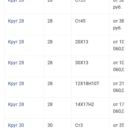
Круг 28
28
Ст35
от 38 
руб.
Круг 28
28
Ст45
от 38 
руб.
Круг 28
28
20Х13
от 103
060,00
Круг 28
28
30Х13
от 103
060,00
Круг 28
28
12Х18Н10Т
от 210
060,00
Круг 28
28
14Х17Н2
от 179
060,00
Круг 30
30
Ст3
от 35 