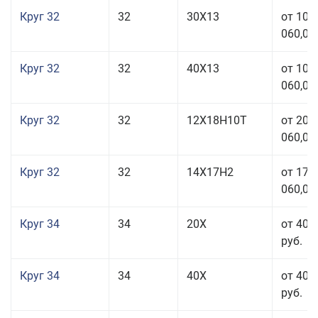
Круг 32
32
30Х13
от 101
060,00
Круг 32
32
40Х13
от 101
060,00
Круг 32
32
12Х18Н10Т
от 208
060,00
Круг 32
32
14Х17Н2
от 177
060,00
Круг 34
34
20Х
от 40 
руб.
Круг 34
34
40Х
от 40 
руб.