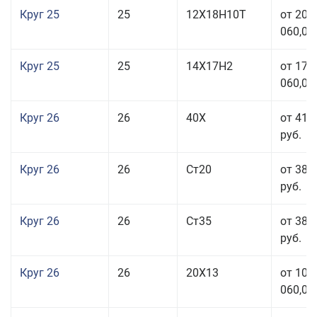
Круг 25
25
12Х18Н10Т
от 208
060,00
Круг 25
25
14Х17Н2
от 179
060,00
Круг 26
26
40Х
от 41 
руб.
Круг 26
26
Ст20
от 38 
руб.
Круг 26
26
Ст35
от 38 
руб.
Круг 26
26
20Х13
от 103
060,00