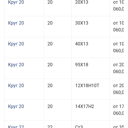
Круг 20
20
20Х13
от 103
060,00
Круг 20
20
30Х13
от 103
060,00
Круг 20
20
40Х13
от 103
060,00
Круг 20
20
95Х18
от 208
060,00
Круг 20
20
12Х18Н10Т
от 209
060,00
Круг 20
20
14Х17Н2
от 175
060,00
Круг 22
22
Ст3
от 35 