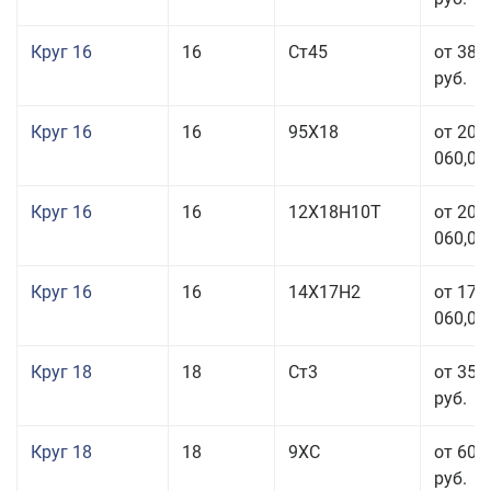
Круг 16
16
Ст45
от 38 
руб.
Круг 16
16
95Х18
от 208
060,00
Круг 16
16
12Х18Н10Т
от 209
060,00
Круг 16
16
14Х17Н2
от 175
060,00
Круг 18
18
Ст3
от 35 
руб.
Круг 18
18
9ХС
от 60 
руб.