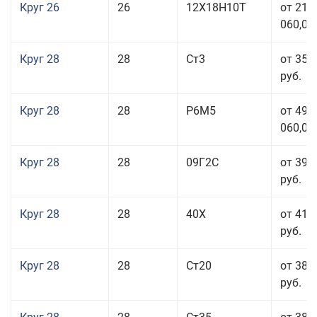
Круг 26
26
12Х18Н10Т
от 210
060,00
Круг 28
28
Ст3
от 35 
руб.
Круг 28
28
Р6М5
от 499
060,00
Круг 28
28
09Г2С
от 39 
руб.
Круг 28
28
40Х
от 41 
руб.
Круг 28
28
Ст20
от 38 
руб.