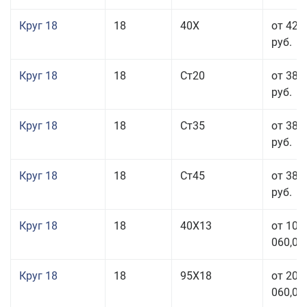
Круг 18
18
40Х
от 42 
руб.
Круг 18
18
Ст20
от 38 
руб.
Круг 18
18
Ст35
от 38 
руб.
Круг 18
18
Ст45
от 38 
руб.
Круг 18
18
40Х13
от 103
060,00
Круг 18
18
95Х18
от 208
060,00