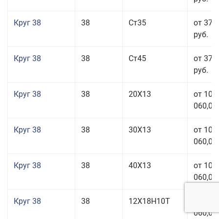
Круг 38
38
Ст35
от 37 
руб.
Круг 38
38
Ст45
от 37 
руб.
Круг 38
38
20Х13
от 101
060,00
Круг 38
38
30Х13
от 101
060,00
Круг 38
38
40Х13
от 101
060,00
Круг 38
38
12Х18Н10Т
от 209
060,00