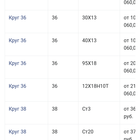
060,00
Круг 36
36
30Х13
от 101
060,00
Круг 36
36
40Х13
от 101
060,00
Круг 36
36
95Х18
от 208
060,00
Круг 36
36
12Х18Н10Т
от 210
060,00
Круг 38
38
Ст3
от 36 
руб.
Круг 38
38
Ст20
от 37 
руб.