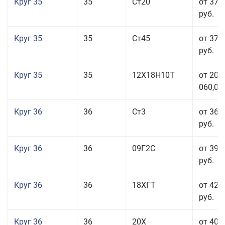
Круг 35
35
Ст20
от 37 
руб.
Круг 35
35
Ст45
от 37 
руб.
Круг 35
35
12Х18Н10Т
от 208
060,00
Круг 36
36
Ст3
от 36 
руб.
Круг 36
36
09Г2С
от 39 
руб.
Круг 36
36
18ХГТ
от 42 
руб.
Круг 36
36
20Х
от 40 