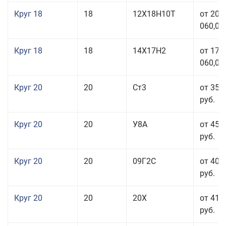
Круг 18
18
12Х18Н10Т
от 209
060,00
Круг 18
18
14Х17Н2
от 175
060,00
Круг 20
20
Ст3
от 35 
руб.
Круг 20
20
У8А
от 45 
руб.
Круг 20
20
09Г2С
от 40 
руб.
Круг 20
20
20Х
от 41 
руб.