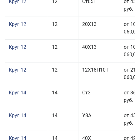
Круг 12
12
Ст65Г
от 45 
руб.
Круг 12
12
20Х13
от 103
060,00
Круг 12
12
40Х13
от 103
060,00
Круг 12
12
12Х18Н10Т
от 212
060,00
Круг 14
14
Ст3
от 36 
руб.
Круг 14
14
У8А
от 45 
руб.
Круг 14
14
40Х
от 42 