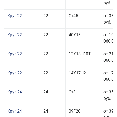
руб.
Круг 22
22
Ст45
от 38 
руб.
Круг 22
22
40Х13
от 103
060,00
Круг 22
22
12Х18Н10Т
от 210
060,00
Круг 22
22
14Х17Н2
от 175
060,00
Круг 24
24
Ст3
от 35 
руб.
Круг 24
24
09Г2С
от 39 