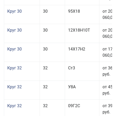
Круг 30
30
95Х18
от 208
060,00
Круг 30
30
12Х18Н10Т
от 208
060,00
Круг 30
30
14Х17Н2
от 177
060,00
Круг 32
32
Ст3
от 36 
руб.
Круг 32
32
У8А
от 45 
руб.
Круг 32
32
09Г2С
от 39 
руб.