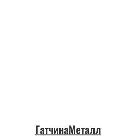
ГатчинаМеталл