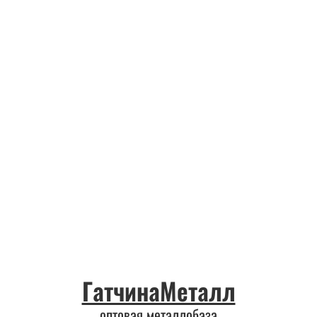
ГатчинаМеталл
оптовая металлобаза