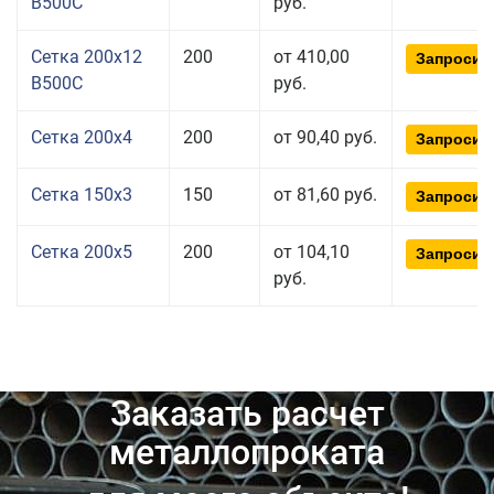
В500С
руб.
Сетка 200x12
200
от 410,00
Запросит
В500С
руб.
Сетка 200x4
200
от 90,40 руб.
Запросит
Сетка 150x3
150
от 81,60 руб.
Запросит
Сетка 200x5
200
от 104,10
Запросит
руб.
Заказать расчет
металлопроката