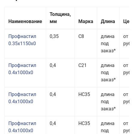
Толщина,
Наименование
мм
Марка
Длина
Цена
Профнастил
0,35
С8
длина
от 3
0.35x1150x0
под
руб.
заказ*
Профнастил
0,4
С21
длина
от 3
0.4x1000x0
под
руб.
заказ*
Профнастил
0,4
НС35
длина
от 3
0.4x1000x0
под
руб.
заказ*
Профнастил
0,4
НС35
длина
от 3
0.4x1000x0
под
руб.