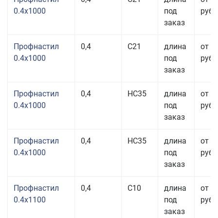
0.4x1000
под
руб.
заказ
Профнастил
0,4
С21
длина
от 3
0.4x1000
под
руб.
заказ
Профнастил
0,4
НС35
длина
от 3
0.4x1000
под
руб.
заказ
Профнастил
0,4
НС35
длина
от 3
0.4x1000
под
руб.
заказ
Профнастил
0,4
С10
длина
от 3
0.4x1100
под
руб.
заказ