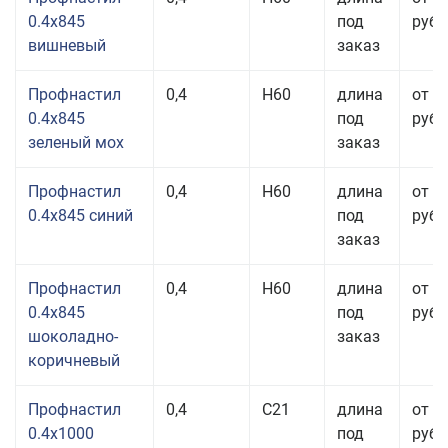
0.4x845
под
руб.
вишневый
заказ
Профнастил
0,4
Н60
длина
от 3
0.4x845
под
руб.
зеленый мох
заказ
Профнастил
0,4
Н60
длина
от 3
0.4x845 синий
под
руб.
заказ
Профнастил
0,4
Н60
длина
от 3
0.4x845
под
руб.
шоколадно-
заказ
коричневый
Профнастил
0,4
С21
длина
от 3
0.4x1000
под
руб.