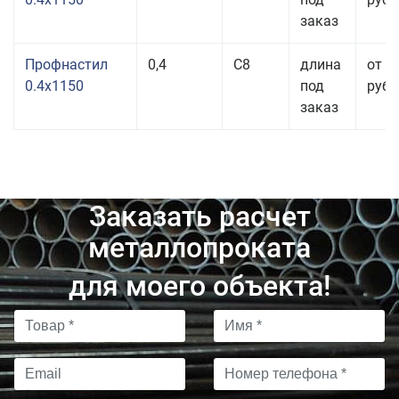
заказ
Профнастил
0,4
С8
длина
от 3
0.4x1150
под
руб.
заказ
Заказать расчет
металлопроката
для моего объекта!