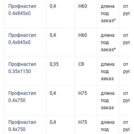
Профнастил
0,4
Н60
длина
от 3
0.4x845x0
под
руб.
заказ*
Профнастил
0,4
Н60
длина
от 3
0.4x845x0
под
руб.
заказ*
Профнастил
0,35
С8
длина
от 3
0.35x1150
под
руб.
заказ
Профнастил
0,4
Н75
длина
от 2
0.4x750
под
руб.
заказ
Профнастил
0,4
Н75
длина
от 2
0.4x750
под
руб.